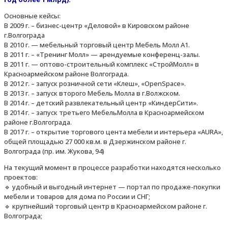
Основные кейсы:
В 2009 г. – бизнес-центр «Деловой» в Кировском районе
г.Волгограда
В 2010 г. — мебельный торговый центр Мебель Молл А1.
В 2011 г. – «Тренинг Молл» — арендуемые конференц-залы.
В 2011 г. — оптово-строительный комплекс «СтройМолл» в
Красноармейском районе Волгограда.
В 2012 г. – запуск розничной сети «Клеш», «OpenSpace».
В 2013 г. – запуск второго Мебель Молла в г.Волжском.
В 2014 г. – детский развлекательный центр «КиндерСити».
В 2014 г. – запуск третьего МебельМолла в Красноармейском
районе г.Волгограда.
В 2017 г. – открытие торгового цента мебели и интерьера «AURA»,
общей площадью 27 000 кв.м. в Дзержинском районе г.
Волгограда (пр. им. Жукова, 94)
На текущий момент в процессе разработки находятся несколько
проектов:
🔹 удобный и выгодный интернет — портал по продаже-покупки
мебели и товаров для дома по России и СНГ;
🔹 крупнейший торговый центр в Красноармейском районе г.
Волгограда;